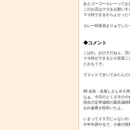
あとゴーゴーカレーってお
このお店はマヨをお願いす
マヨ特できるからよかった
カレー特派員まりぁでした
◆コメント
こばわ。おひさだねぇ。完
マヨ特ができるとか容器ご
とおもうぞ。
で２ｃｈできいてみたんだ
88 名前：名無しさん＠６周年 投稿日
なぁ、今日のとくダネの小
現在の定率減税の最高減税
おれ歯磨き粉吹いたよ。
いまって２５万じゃないの
今年年調やるで、小倉の情