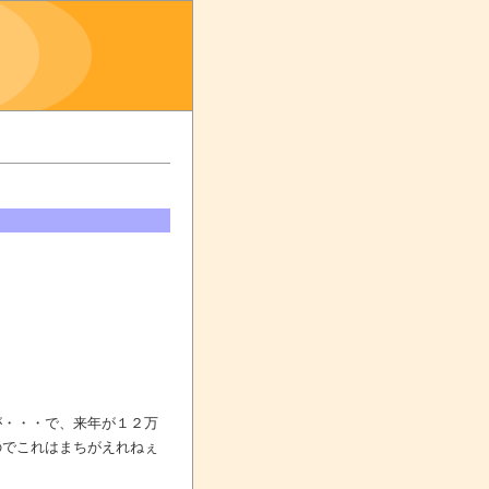
、
が・・・で、来年が１２万
のでこれはまちがえれねぇ