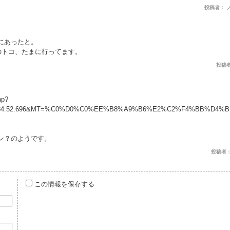
投稿者： 
にあったと。
のトコ、たまに行ってます。
投稿者：
hp?
N36.34.52.696&MT=%C0%D0%C0%EE%B8%A9%B6%E2%C2%F4%BB%D4
ン？のようです。
投稿者： ま
この情報を保存する