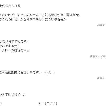
接点じゃん（違
人差だけど、チャンのルーよりも油っぽさが無い事は確か。
てくれるけど、かなりマヨを出しにくい事も確か。
投稿者： ま
！かなりおすすめです！
ないですぁー！
ンカレーを推奨で～ｗ
投稿者： ボリビアの
にも活動圏内にも無い事です…（ﾉ_<。）
投稿者： ま
いんすけど（ノ_；）
にアルバ？ ε＝（＊ノノ）