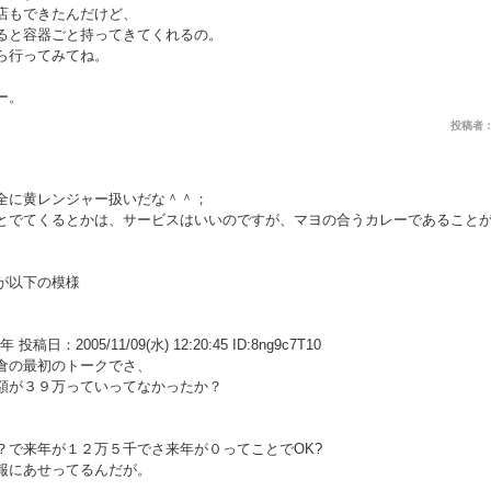
店もできたんだけど、
ると容器ごと持ってきてくれるの。
ら行ってみてね。
ー。
投稿者： ま
全に黄レンジャー扱いだな＾＾；
とでてくるとかは、サービスはいいのですが、マヨの合うカレーであること
が以下の模様
：2005/11/09(水) 12:20:45 ID:8ng9c7T10
倉の最初のトークでさ、
額が３９万っていってなかったか？
？で来年が１２万５千でさ来年が０ってことでOK?
報にあせってるんだが。