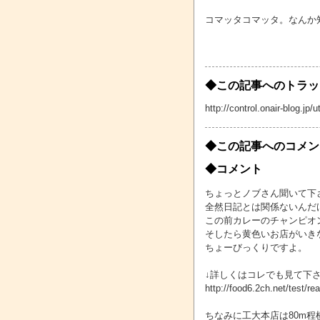
コマッタコマッタ。なんか知
◆この記事へのトラッ
http://control.onair-blog.j
◆この記事へのコメン
◆コメント
ちょっとノブさん聞いて下
全然日記とは関係ないんだ
この前カレーのチャンピオ
そしたら黄色いお店がいき
ちょーびっくりですよ。
↓詳しくはコレでも見て下
http://food6.2ch.net/test/re
ちなみに工大本店は80m