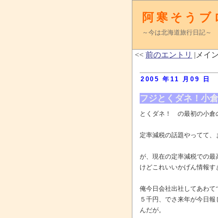
阿寒そうブ
～今は北海道旅行日記～
<<
前のエントリ
|メイン
2005 年11 月09 日
フジとくダネ！小
とくダネ！ の最初の小倉
定率減税の話題やってて、
が、現在の定率減税での最
けどこれいいかげん情報す
俺今日会社出社してあわて
５千円、でさ来年が今日報
んだが。