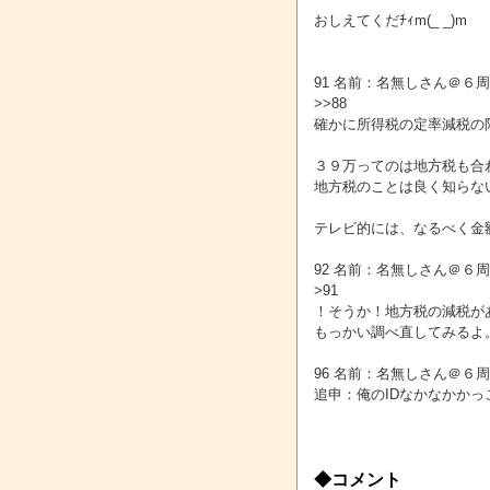
おしえてくだﾁｨm(_ _)m
91 名前：名無しさん＠６周年 投稿日
>>88
確かに所得税の定率減税の
３９万ってのは地方税も合
地方税のことは良く知らな
テレビ的には、なるべく金
92 名前：名無しさん＠６周年 投稿日
>91
！そうか！地方税の減税が
もっかい調べ直してみるよ。ｱﾝ
96 名前：名無しさん＠６周年 投稿日
追申：俺のIDなかなかかっ
◆コメント