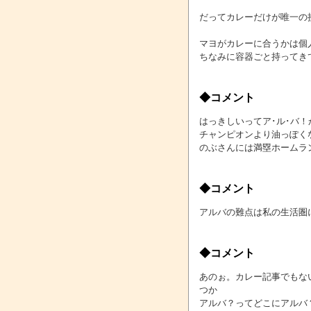
だってカレーだけが唯一の
マヨがカレーに合うかは個
ちなみに容器ごと持ってき
◆コメント
はっきしいってア･ル･バ
チャンピオンより油っぽく
のぶさんには満塁ホームラ
◆コメント
アルバの難点は私の生活圏
◆コメント
あのぉ。カレー記事でもな
つか
アルバ？ってどこ