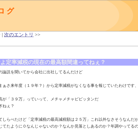
ログ
 |
次のエントリ
>>
倉よ定率減税の現在の最高額間違ってねぇ？
の論説を聞いてから会社に出社してるんだけど
まぁさ来年度（１９年？）から定率減税がなくなる事を報じていたわけです
高が「３９万」っていって、メチャメチャビビッタンだ
ぎねぇ？
てしらべたけど「定率減税の最高減税額は２５万」これ以外なさそうなんだ
じてたように０なんじゃないのか？なんか見落としあるのか？年調やってる