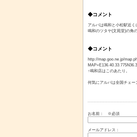
◆コメント
アルバは鳴和と小松駅近く
鳴和のツタヤ(文苑堂)の角
◆コメント
http://map.goo.ne.jp/map.p
MAP=E136.40.33.775
↑鳴和店はこのあたり。
何気にアルバは全国チェー
お名前：
※必須
メールアドレス：