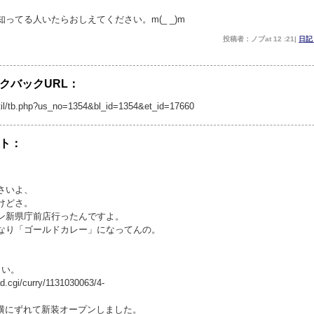
ってる人いたらおしえてください。m(_ _)m
投稿者：ノブat 12 :21|
日
クバックURL：
p/util/tb.php?us_no=1354&bl_id=1354&et_id=17660
ト：
さいよ、
けどさ。
ン新県庁前店行ったんですよ。
なり「ゴールドカレー」になってんの。
さい。
ad.cgi/curry/1131030063/4-
程横にずれて新装オープンしました。