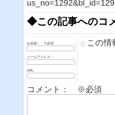
us_no=1292&bl_id=129
◆この記事へのコ
この情
お名前：
※必須
メールアドレス：
URL:
コメント： ※必須