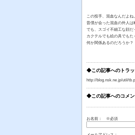
この投手、混血なんだよね
昔僕が会った混血の外人は
でも、スゴイ不細工な顔だ
カクテルでも絵の具でもた
何か関係あるのだろうか？
◆この記事へのトラッ
http://blog.nsk.ne.jp/util
◆この記事へのコメン
お名前：
※必須
メールアドレス：