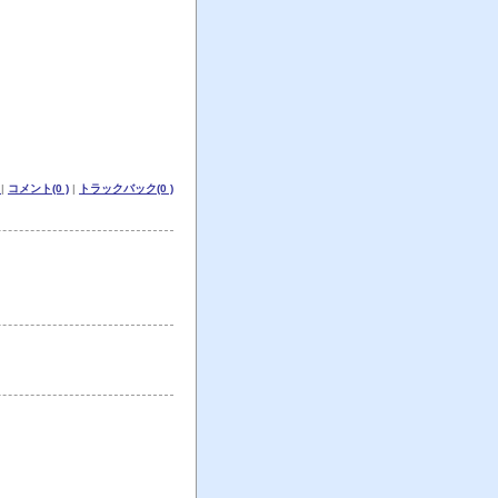
と
|
コメント(0 )
|
トラックバック(0 )