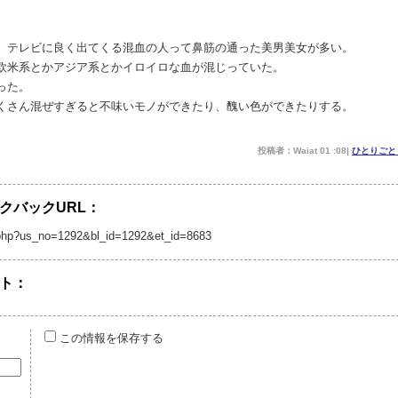
。テレビに良く出てくる混血の人って鼻筋の通った美男美女が多い。
欧米系とかアジア系とかイロイロな血が混じっていた。
った。
くさん混ぜすぎると不味いモノができたり、醜い色ができたりする。
投稿者：Waiat 01 :08|
ひとりご
クバックURL：
/tb.php?us_no=1292&bl_id=1292&et_id=8683
ト：
この情報を保存する