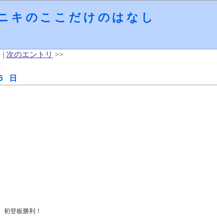
ニキのここだけのはなし
 |
次のエントリ
>>
6 日
、初登板勝利！