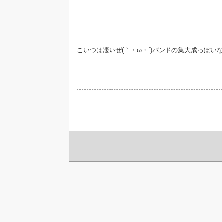
こいつは凄いぜ(｀・ω・´)バンドの集大成っぽい