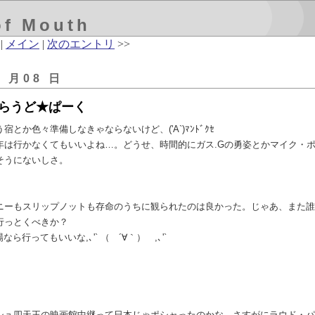
of Mouth
|
メイン
|
次のエントリ
>>
7 月08 日
らうど★ぱーく
とか色々準備しなきゃならないけど、('A`)ﾏﾝﾄﾞｸｾ
年は行かなくてもいいよね…。どうせ、時間的にガス.Gの勇姿とかマイク・
そうにないしさ。
ニーもスリップノットも存命のうちに観られたのは良かった。じゃあ、また誰
行っとくべきか？
ら行ってもいいな,､'` （ ´∀｀） ,､'`
シュ四天王の映画館中継って日本じゃポシャったのかな。さすがにラウド・パ