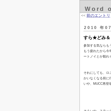
Word 
<<
前のエントリ
2010 年0
すら★どみ＆
参加する気ならもう宿
もう疲れたから今
ートノイとか観れ
それにしても、ロ
かいなくなる前に
いや、MUCC再登場な
そういや、スラッ