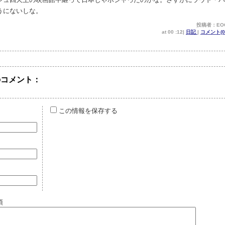
うにないしな。
投稿者：EO
at 00 :12|
日記
|
コメント(0 
のコメント：
この情報を保存する
須