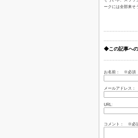
ークには全部来そ
◆この記事へ
お名前：
※必須
メールアドレス：
URL:
コメント： ※必