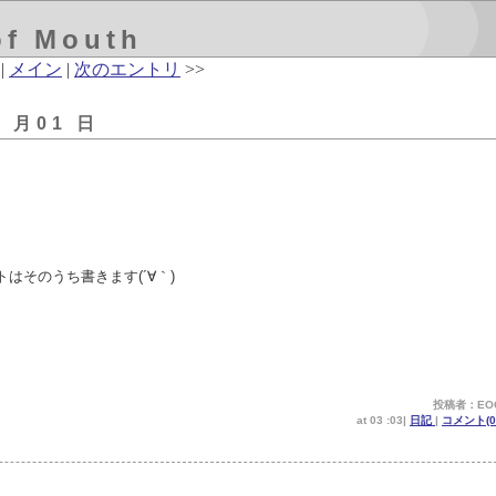
of Mouth
|
メイン
|
次のエントリ
>>
1 月01 日
トはそのうち書きます(´∀｀)
投稿者：EO
at 03 :03|
日記
|
コメント(0 