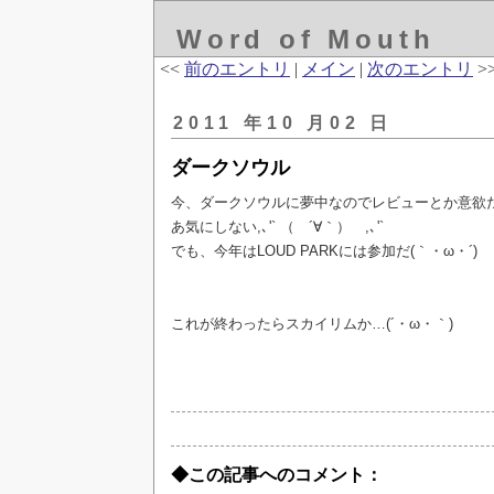
Word of Mouth
<<
前のエントリ
|
メイン
|
次のエントリ
>
2011 年10 月02 日
ダークソウル
今、ダークソウルに夢中なのでレビューとか意欲
あ気にしない,､'` （ ´∀｀） ,､'`
でも、今年はLOUD PARKには参加だ(｀・ω・´)
これが終わったらスカイリムか…(´・ω・｀)
◆この記事へのコメント：