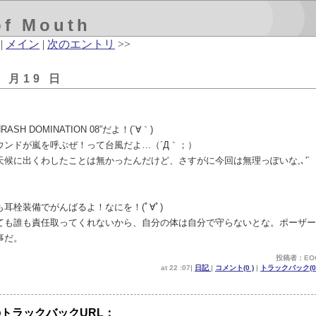
of Mouth
|
メイン
|
次のエントリ
>>
9 月19 日
SH DOMINATION 08”だよ！(´∀｀)
ウンドが嵐を呼ぶぜ！って台風だよ…（´Д｀；）
候に出くわしたことは無かったんだけど、さすがに今回は無理っぽいな,､'`
耳栓装備でがんばるよ！なにを！(ﾟ∀ﾟ)
ても誰も責任取ってくれないから、自分の体は自分で守らないとな。ポーザー
事だ。
投稿者：EO
at 22 :07|
日記
|
コメント(0 )
|
トラックバック(0 
トラックバックURL：