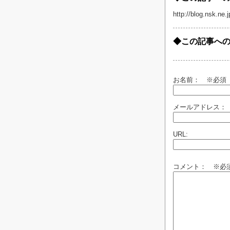
http://blog.nsk.ne
◆この記事へ
お名前：
※必須
メールアドレス：
URL:
コメント： ※必