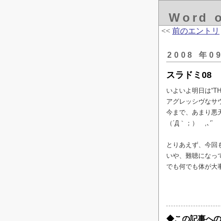
Word 
<<
前のエントリ
2008 年0
スラドミ08
いよいよ明日は“THRA
アグレッシヴなサ
今まで、あまり悪天
（´Д｀；） ,､'`
とりあえず、今回も
いや、難聴になっ
でも何でも体が大
◆この記事への