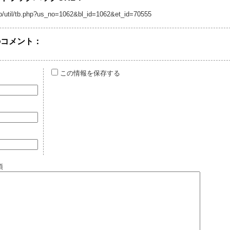
.jp/util/tb.php?us_no=1062&bl_id=1062&et_id=70555
のコメント：
この情報を保存する
須