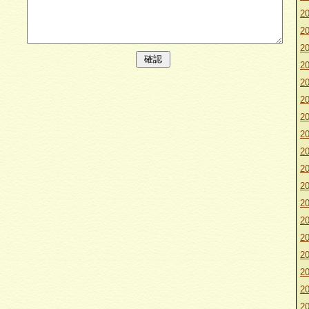
20
20
20
20
20
20
20
20
20
20
20
20
20
20
20
20
20
20