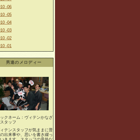
10 -06
10 -05
10 -04
10 -03
10 -02
10 -01
男達のメロディー
ックネーム：ヴィテンかなざ
スタッフ
ィテンスタッフが気ままに普
の出来事や、思いを書き綴っ
いきます。スタッフの意外な