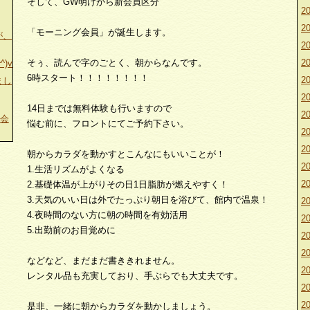
そして、GW明けから新会員区分
20
20
「モーニング会員」が誕生します。
が、
20
そぅ、読んで字のごとく、朝からなんです。
20
)v
6時スタート！！！！！！！！
20
まし
20
14日までは無料体験も行いますので
20
ス会
悩む前に、フロントにてご予約下さい。
20
20
朝からカラダを動かすとこんなにもいいことが！
20
1.生活リズムがよくなる
20
2.基礎体温が上がりその日1日脂肪が燃えやすく！
3.天気のいい日は外でたっぷり朝日を浴びて、館内で温泉！
20
4.夜時間のない方に朝の時間を有効活用
20
5.出勤前のお目覚めに
20
20
などなど、まだまだ書ききれません。
20
レンタル品も充実しており、手ぶらでも大丈夫です。
20
20
是非、一緒に朝からカラダを動かしましょう。