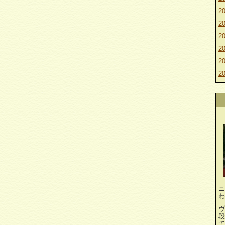
20
20
20
20
20
20
ニ
わ
ヴ
段
て