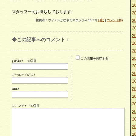
20
スタッフ一同お待ちしております。
20
20
投稿者：ヴィテンかなざわスタッフat 19:37|
日記
|
コメント(0)
20
20
◆この記事へのコメント：
20
20
20
この情報を保存する
お名前：
※必須
20
20
メールアドレス：
20
20
URL:
20
20
コメント： ※必須
20
20
20
20