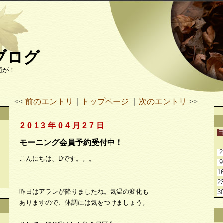
ブログ
面が！
<<
前のエントリ
｜
トップページ
｜
次のエントリ
>>
2013年04月27日
モーニング会員予約受付中！
2
こんにちは、Dです。。。
9
1
2
昨日はアラレが降りましたね。気温の変化も
3
ありますので、体調には気をつけましょう。