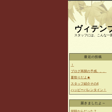
ヴィテン
スタッフには、こんな一
最近の投稿
！
ブログ再開の予感。。。
夏祭りだよ★
スタッフ紹介その4
ハッピーバレンタイン！
届きましたよ～
何時からだった？