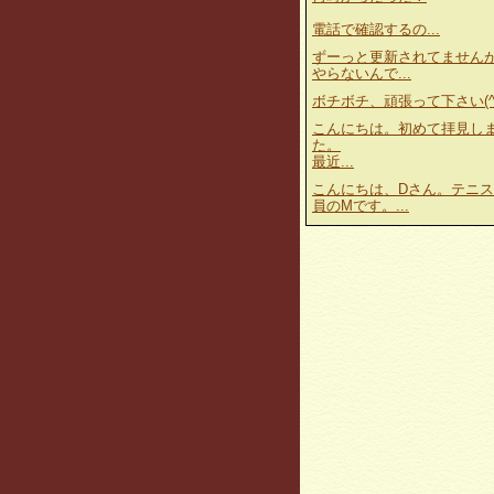
電話で確認するの...
ずーっと更新されてません
やらないんで...
ボチボチ、頑張って下さい(^^
こんにちは。初めて拝見し
た。
最近...
こんにちは、Dさん。テニ
員のMです。...