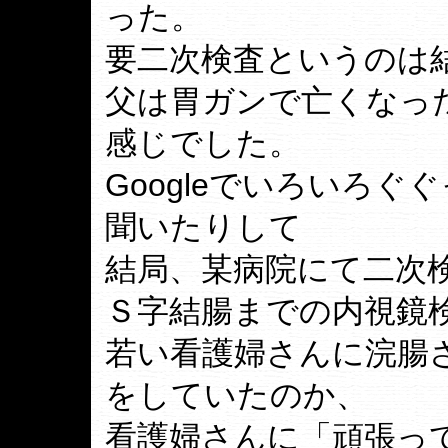
った。
要二次検査というのは
父は胃ガンで亡くなっ
感じでした。
Googleでいろいろ
聞いたりして
結局、某病院にて二次
Ｓ字結腸までの内視鏡
若い看護婦さんに浣腸
をしていたのか、
看護婦さんに「頑張っ