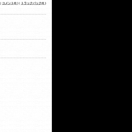
記
|
コメント(0 )
|
トラックバック(0 )