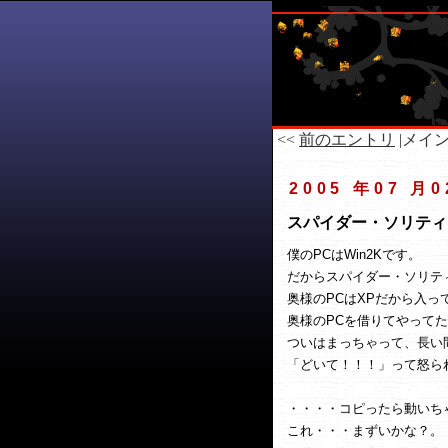
<<
前のエントリ
|メイン
2005 年07 月0
スパイダー・ソリティア f
僕のPCはWin2Kです。
だからスパイダー・ソリテ
奥様のPCはXPだから入っ
奥様のPCを借りてやって
ついはまっちゃって、長い
「どいて！！！」って怒ら
・・・・コピったら動いち
これ・・・まずいかな？。