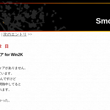
Sm
 |
次のエントリ
>>
2 日
or Win2K
ィアがありません。
ています。
たんですけど
間熱中してると
れます。
ゃった。