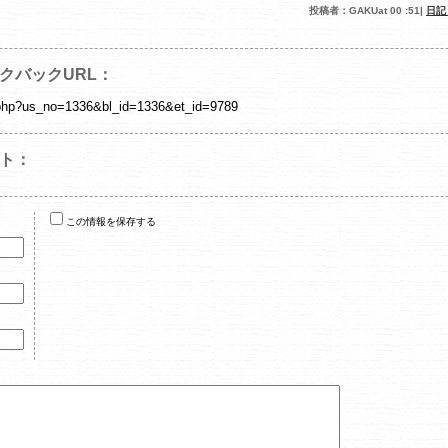
投稿者：GAKUat 00 :51|
日
クバックURL：
/tb.php?us_no=1336&bl_id=1336&et_id=9789
ト：
この情報を保存する