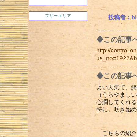
フリーエリア
投稿者：hide
◆この記事
http://control.on
us_no=1922&b
◆この記事
よい天気で、綺
（うらやましい
心潤してくれる
特に、咲き始め
こちらの紹介