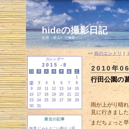
hideの撮影日記
近所（富山）で撮影
<<
前のエントリ
｜
カレンダー
2015 -8
2010年0
日
月
火
水
木
金
土
1
行田公園の
2
3
4
5
6
7
8
9
10
11
12
13
14
15
16
17
18
19
20
21
22
23
24
25
26
27
28
29
雨が上がり晴れ
30
31
見に行きました
最近の記事
まだちょっと早
魚津 じゃんとこい祭り（花