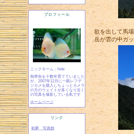
プロフィール
欲を出して馬場
岳が雲の中ガッ
ニックネーム：hide
熱帯魚を十数年育てていました
が、2007年12月に一眼レフデ
ジカメを購入しちょっとカメラ
の方のウェイトが多くなり近く
の写真を撮影している私です
ホームページ
リンク
初夢 写真館