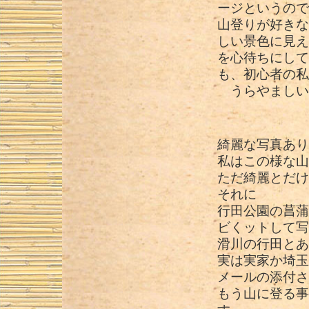
ージというので
山登りが好きな
しい景色に見え
を心待ちにして
も、初心者の私
うらやましい
綺麗な写真あり
私はこの様な山
ただ綺麗とだけ
それに
行田公園の菖蒲
ビくットして写
滑川の行田とあ
実は実家か埼玉
メールの添付さ
もう山に登る事