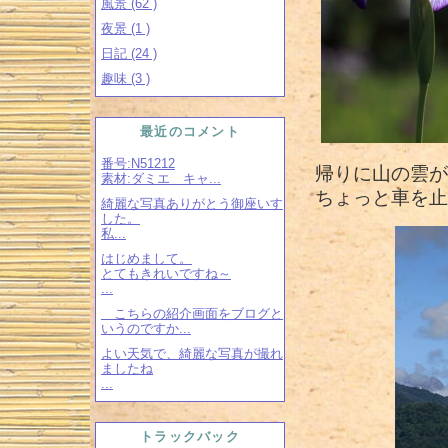
風景 (62 )
夜景 (1 )
日記 (24 )
趣味 (3 )
最近のコメント
番号:N51212
帰りに山の雲が
素材:ダミエ キャ...
ちょっと車を止
綺麗な写真ありがとう御座いす
した。
私...
はじめまして。
とてもきれいですね～
...
こちらの紹介画面をブログと
いうのですか...
よい天気で、綺麗な写真が撮れ
ましたね
...
トラックバック