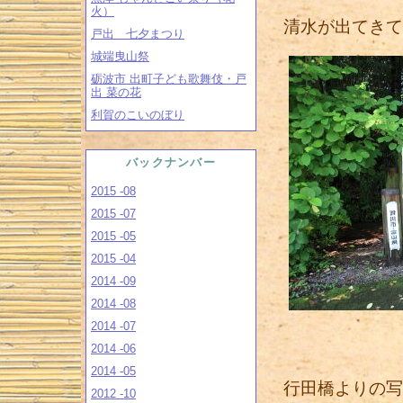
火）
清水が出てきて
戸出 七夕まつり
城端曳山祭
砺波市 出町子ども歌舞伎・戸
出 菜の花
利賀のこいのぼり
バックナンバー
2015 -08
2015 -07
2015 -05
2015 -04
2014 -09
2014 -08
2014 -07
2014 -06
2014 -05
行田橋よりの写
2012 -10