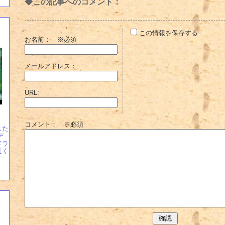
◆この記事へのコメント：
この情報を保存する
お名前：
※必須
メールアドレス：
URL:
コメント： ※必須
した
デ
メラ
近く
す