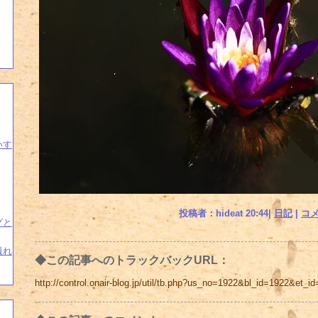
いす
投稿者：hideat 20:44|
日記
|
コメ
グと
撮れ
◆この記事へのトラックバックURL：
http://control.onair-blog.jp/util/tb.php?us_no=1922&bl_id=1922&et_i