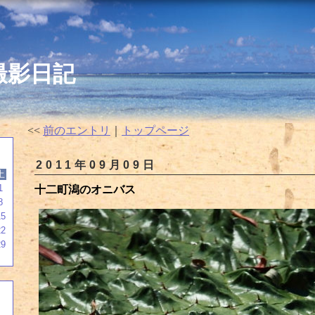
の撮影日記
<<
前のエントリ
｜
トップページ
2011年09月09日
土
1
十二町潟のオニバス
8
15
22
29