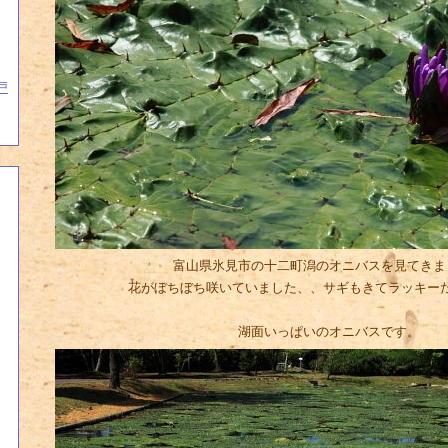
戸
富山県氷見市の十二町潟のオニバスを見てきま
花がぼちぼち咲いていました、、サギもきてラッキー
湖面いっぱいのオニバスです。