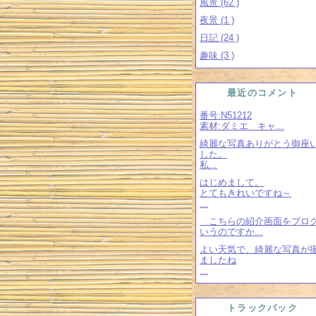
風景 (62 )
夜景 (1 )
日記 (24 )
趣味 (3 )
最近のコメント
番号:N51212
素材:ダミエ キャ...
綺麗な写真ありがとう御座
した。
私...
はじめまして。
とてもきれいですね～
...
こちらの紹介画面をブロ
いうのですか...
よい天気で、綺麗な写真が
ましたね
...
トラックバック