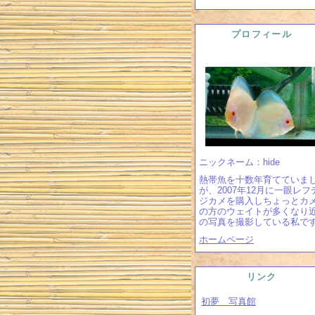
プロフィール
ニックネーム：hide
熱帯魚を十数年育てていま
が、2007年12月に一眼レフ
ジカメを購入しちょっとカ
の方のウェイトが多くなり
の写真を撮影している私で
ホームページ
リンク
初夢 写真館