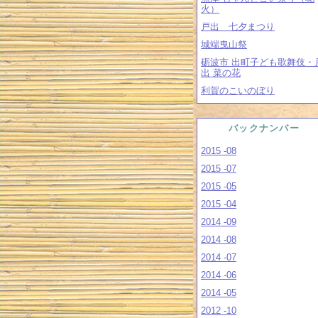
火）
戸出 七夕まつり
城端曳山祭
砺波市 出町子ども歌舞伎・
出 菜の花
利賀のこいのぼり
バックナンバー
2015 -08
2015 -07
2015 -05
2015 -04
2014 -09
2014 -08
2014 -07
2014 -06
2014 -05
2012 -10