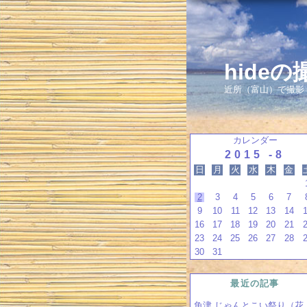
hide
近所（富山）で撮影
カレンダー
2015 -8
日
月
火
水
木
金
2
3
4
5
6
7
9
10
11
12
13
14
16
17
18
19
20
21
23
24
25
26
27
28
30
31
最近の記事
魚津 じゃんとこい祭り（花