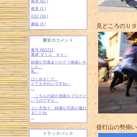
風景 (62 )
夜景 (1 )
日記 (24 )
趣味 (3 )
見どころのＵタ
最近のコメント
番号:N51212
素材:ダミエ キャ...
綺麗な写真ありがとう御座いす
した。
私...
はじめまして。
とてもきれいですね～
...
こちらの紹介画面をブログと
いうのですか...
よい天気で、綺麗な写真が撮れ
ましたね
...
提灯山の勢揃い
トラックバック