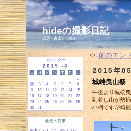
hideの撮影日記
近所（富山）で撮影
<<
前のエン
カレンダー
2015 -8
2015年0
日
月
火
水
木
金
土
1
城端曳山祭
2
3
4
5
6
7
8
9
10
11
12
13
14
15
午後より城端曳
16
17
18
19
20
21
22
到着し山が勢揃
23
24
25
26
27
28
29
小柄ですが綺麗
30
31
最近の記事
魚津 じゃんとこい祭り（花