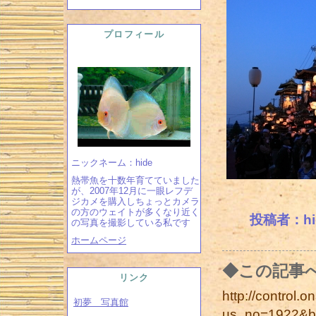
プロフィール
ニックネーム：hide
熱帯魚を十数年育てていました
が、2007年12月に一眼レフデ
ジカメを購入しちょっとカメラ
の方のウェイトが多くなり近く
投稿者：hide
の写真を撮影している私です
ホームページ
◆この記事
リンク
http://control.on
初夢 写真館
us_no=1922&b