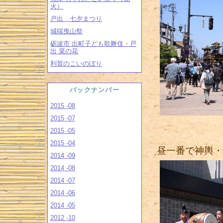
火）
戸出 七夕まつり
城端曳山祭
砺波市 出町子ども歌舞伎・戸
出 菜の花
利賀のこいのぼり
バックナンバー
2015 -08
2015 -07
2015 -05
2015 -04
昼一番で神輿・
2014 -09
2014 -08
2014 -07
2014 -06
2014 -05
2012 -10