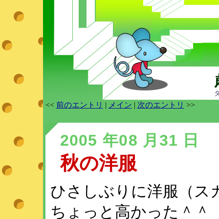
<<
前のエントリ
|
メイン
|
次のエントリ
>>
2005 年08 月31 日
秋の洋服
ひさしぶりに洋服（ス
ちょっと高かった＾＾