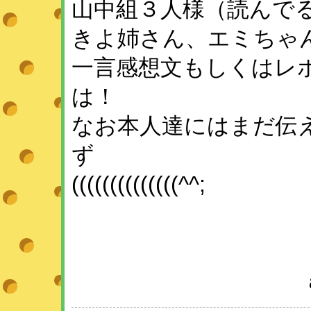
山中組３人様（読んで
きよ姉さん、エミちゃ
一言感想文もしくはレ
は！
なお本人達にはまだ伝
ず
((((((((((((((^^;