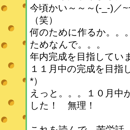
今頃かい～～～(-_-)
（笑）
何のために作るか。。
ためなんで。。。
年内完成を目指しています
１１月中の完成を目指し
*）
えっと。。。１０月中
した！ 無理！
これを読んで、苦労話