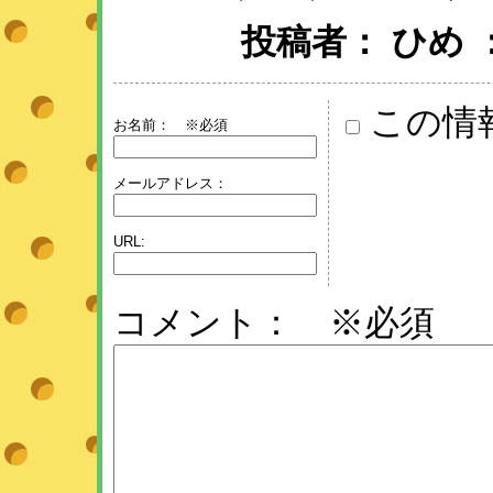
投稿者： ひめ 
この情
お名前：
※必須
メールアドレス：
URL:
コメント： ※必須