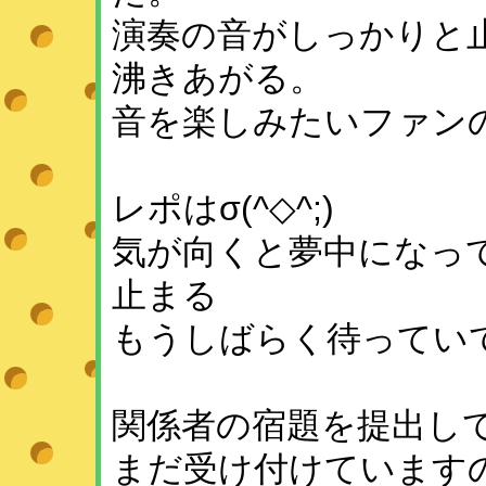
演奏の音がしっかりと
沸きあがる。
音を楽しみたいファン
レポはσ(^◇^;)
気が向くと夢中になっ
止まる
もうしばらく待ってい
関係者の宿題を提出し
まだ受け付けています