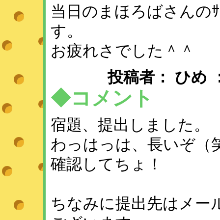
当日のまほろばさんのｻ
す。
お疲れさでした＾＾
投稿者： ひめ 
◆コメント
宿題、提出しました。
わっはっは、長いぞ（
確認してちょ！
ちなみに提出先はメー