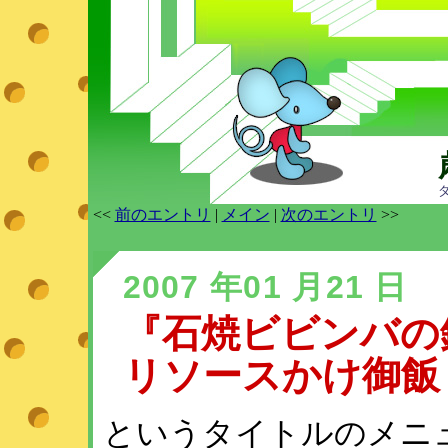
<<
前のエントリ
|
メイン
|
次のエントリ
>>
2007 年01 月21 日
『石焼ビビンバの
リソースかけ御飯
というタイトルのメニ