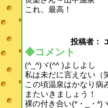
これ、最高！
投稿者： エミ 
◆コメント
(^_^)ヾ(^^ )よしよし
私は未だに言えない（
この頃温泉はかなり病
またいきましょう！
裸の付き合い(*・_・*)ヾ