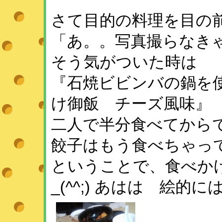
さて目的の料理を目の
「あ。。写真撮らなき
そう気がついた時は
『石焼ビビンバの鍋を
け御飯 チーズ風味』
二人で半分食べてからでし
餃子はもう食べちゃってた
ということで、食べか
_(^^;) あはは 絵