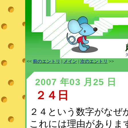
<<
前のエントリ
|
メイン
|
次のエントリ
>>
2007 年03 月25 日
２４日
２４という数字がなぜ
これには理由がありま