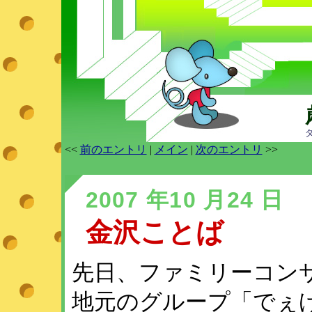
<<
前のエントリ
|
メイン
|
次のエントリ
>>
2007 年10 月24 日
金沢ことば
先日、ファミリーコン
地元のグループ「でぇ