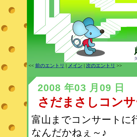
<<
前のエントリ
|
メイン
|
次のエントリ
>>
2008 年03 月09 日
さだまさしコンサー
富山までコンサートに行
なんだかねぇ～♪