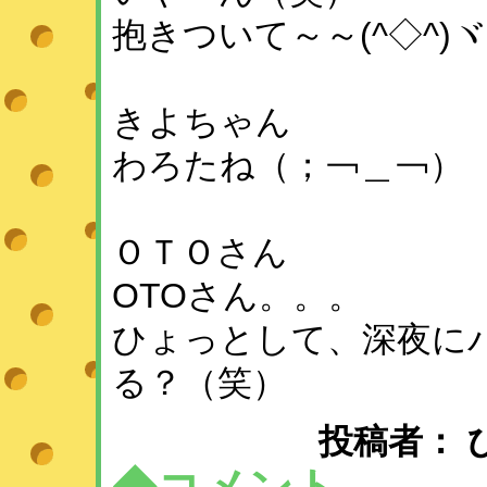
抱きついて～～(^◇^)ヾ(
きよちゃん
わろたね（；￢＿￢）
ＯＴＯさん
OTOさん。。。
ひょっとして、深夜に
る？（笑）
投稿者： ひめ 