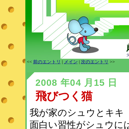
<<
前のエントリ
|
メイン
|
次のエントリ
>>
2008 年04 月15 日
飛びつく猫
我が家のシュウとキキ
面白い習性がシュウに