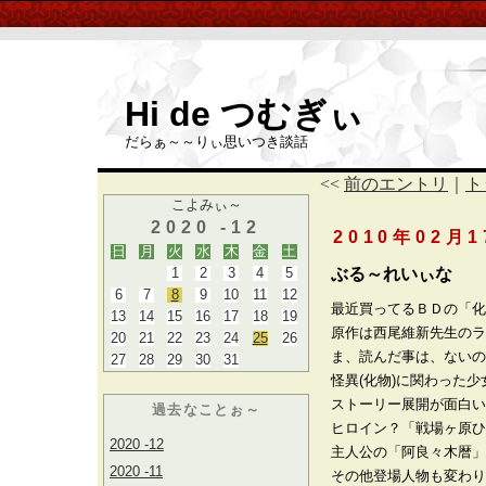
Hi de つむぎぃ
だらぁ～～りぃ思いつき談話
<<
前のエントリ
｜
ト
こよみぃ～
2020 -12
2010年02月
日
月
火
水
木
金
土
1
2
3
4
5
ぶる～れいぃな
6
7
8
9
10
11
12
最近買ってるＢＤの「化
13
14
15
16
17
18
19
原作は西尾維新先生のラ
20
21
22
23
24
25
26
ま、読んだ事は、ないの
27
28
29
30
31
怪異(化物)に関わった
ストーリー展開が面白い
過去なことぉ～
ヒロイン？「戦場ヶ原ひ
2020 -12
主人公の「阿良々木暦」
2020 -11
その他登場人物も変わり