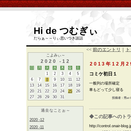
Hi de つむぎぃ
だらぁ～～りぃ思いつき談話
<<
前のエントリ
｜
ト
こよみぃ～
2020 -12
2013年12月
日
月
火
水
木
金
土
1
2
3
4
5
コミケ初日１
6
7
8
9
10
11
12
一般列の場所確定
13
14
15
16
17
18
19
車もどって少し寝る
20
21
22
23
24
25
26
27
28
29
30
31
投稿者：秀at 0
過去なことぉ～
◆この記事へのトラ
2020 -12
http://control.onair-blog.j
2020 -11