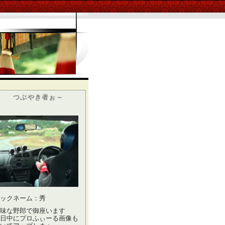
つぶやき者ぉ～
ックネーム：秀
味な野郎で御座います
日中にプロふぃーる画像も