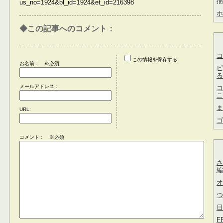
描
us_no=1924&bl_id=1924&et_id=216398
ホ
◆この記事へのコメント：
コ
この情報を保存する
お名前：
※必須
ピ
る
メールアドレス：
コ
こ
ま
URL:
ゴ
コメント： ※必須
さ
編
オ
つ
日
FF