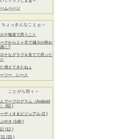
いてアップしまぁ～
ームページ
ちょっきんなことぉ～
ロナ報道で思うこと
ークから１ヶ月で減少が終わ
感じ?
ロナなグラフを見てて思った
と
た増えてきたねぇ
ーツー いーと
ことがら別ぅ～
んでープログラム（Android
） (82 )
ーディオ＆ビジュアル (2 )
ぶやき (148 )
記 (12 )
11 (25 )