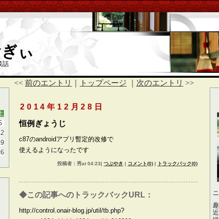
つむぎぃ
談話
<<
前のエントリ
｜
トップページ
｜
次のエントリ
>>
2014年12月28日
土
5
恒例ぎょうじ
12
c87のandroidアプリ暫定的改修で
19
使えるようになったです
26
投稿者：秀at 04:23|
つぶやき
|
コメント(0)
|
トラックバック(0)
ニ
◆この記事へのトラックバックURL：
趣
http://control.onair-blog.jp/util/tb.php?
近