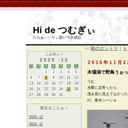
Hi de つむぎぃ
だらぁ～～りぃ思いつき談話
<<
前のエントリ
｜
ト
こよみぃ～
2020 -12
2015年11月
日
月
火
水
木
金
土
1
2
3
4
5
木場潟で野鳥うぉ
6
7
8
9
10
11
12
うむ
13
14
15
16
17
18
19
水際に近寄ったら
20
21
22
23
24
25
26
茂み居た見えてなかった
27
28
29
30
31
の、着水シーンｗ
過去なことぉ～
2020 -12
2020 -11