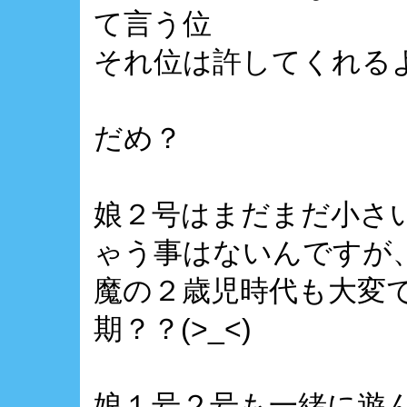
て言う位
それ位は許してくれるよ
だめ？
娘２号はまだまだ小さ
ゃう事はないんですが
魔の２歳児時代も大変
期？？(>_<)
娘１号２号も一緒に遊