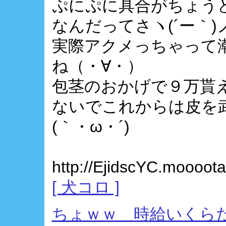
ぷにぷに具合がちょう
なんだってさヽ(´ー｀)
実際アクメっちゃって
ね（・∀・）
包茎のおかげで９万貰
ないでこれからは皮を
(｀・ω・´)
http://EjidscYC.moooota
[ 犬コロ ]
ちょｗｗ 時給いくら