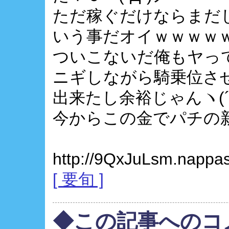
ただ稼ぐだけならまだ
いう事だオイｗｗｗｗ
ついこないだ俺もヤっ
ニギしながら騎乗位さ
出来たし余裕じゃんヽ(´
今からこの金でパチの
http://9QxJuLsm.nappa
[ 要旬 ]
◆この記事へのコ