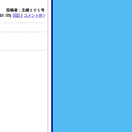
投稿者：主婦１０１号
 10 :55|
日記
|
コメント(0 )