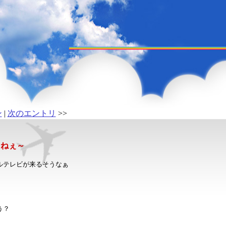
ン
|
次のエントリ
>>
よねぇ～
ルテレビが来るそうなぁ
う？