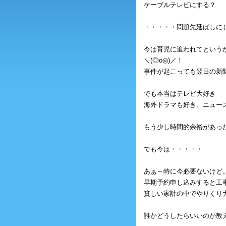
ケーブルテレビにする？
・・・・・問題先延ばしにし
今は育児に追われてという
＼(◎o◎)／！
事件が起こっても翌日の新
でも本当はテレビ大好き
海外ドラマも好き、ニュー
もう少し時間的余裕があっ
でも今は・・・・・
あぁ～特に今必要ないけど
早期予約申し込みすると工
貧しい家計の中でやりくり大変
誰かどうしたらいいのか教