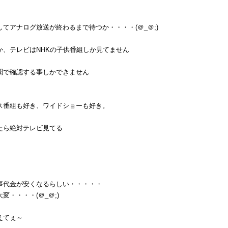
てアナログ放送が終わるまで待つか・・・・(＠_＠;)
か、テレビはNHKの子供番組しか見てません
聞で確認する事しかできません
ス番組も好き、ワイドショーも好き。
たら絶対テレビ見てる
。
事代金が安くなるらしい・・・・・
・・・・(＠_＠;)
えてぇ～