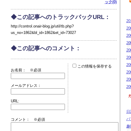
ック(0)
◆この記事へのトラックバックURL：
20
http://control.onair-blog.jp/util/tb.php?
20
us_no=1862&bl_id=1862&et_id=73027
20
20
◆この記事へのコメント：
20
20
20
この情報を保存する
お名前：
※必須
20
20
メールアドレス：
20
URL:
日記
パソ
コメント： ※必須
趣味