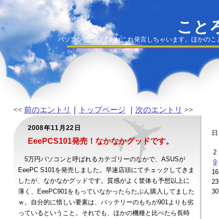
ことろ
パソコンについてあれこれ発言しちゃいます。ほかのこ
<<
前のエントリ
｜
トップページ
｜
次のエントリ
>>
2008年11月22日
日
EeePCS101発売！なかなかグッドです。
2
5万円パソコンと呼ばれるカテゴリーのなかで、ASUSが
9
EeePC S101を発売しました。早速店頭にてチェックしてきま
16
したが、なかなかグッドです。質感がよく筐体も予想以上に
23
薄く、EeePC901をもっていなかったらたぶん購入してました
30
ｗ。自分的に惜しい要素は、バッテリーのもちが901よりも劣
っているということ。それでも、ほかの機種と比べたら長時