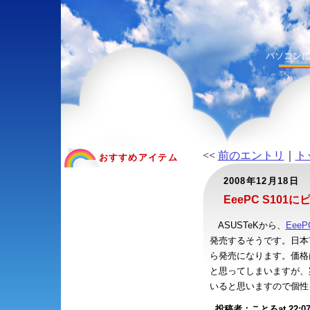
パソコン
<<
前のエントリ
｜
ト
おすすめアイテム
2008年12月18日
EeePC S10
ASUSTeKから、
Eee
発売するそうです。日本市
ら発売になります。価格は
と思ってしまいますが、
いると思いますので個性
投稿者：ことろat 22:07