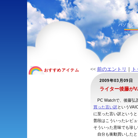
パソコン
<<
前のエントリ
｜
ト
おすすめアイテム
2009年03月09日
ライター後藤がVA
PC Watchで、後藤弘
買った言い訳
というVAI
に至った言い訳というと
普段はこういったレビュ
そういった意味でも珍し
自分も衝動買いしたと