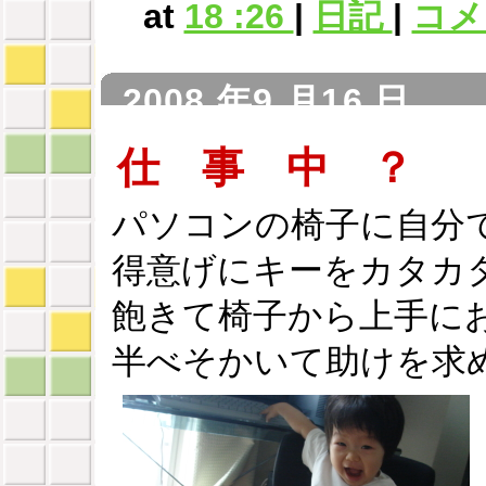
at
18 :26
|
日記
|
コメン
2008 年9 月16 日
仕 事 中 ？
パソコンの椅子に自分
得意げにキーをカタカ
飽きて椅子から上手に
半べそかいて助けを求