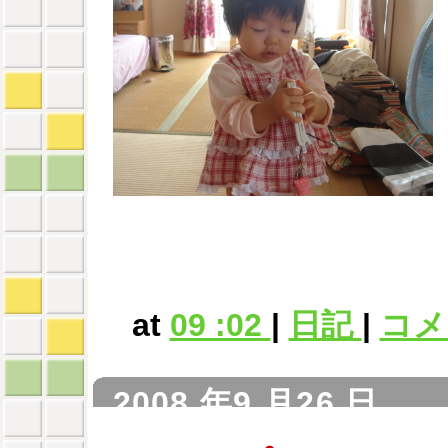
at
09 :02
|
日記
|
コメン
2008 年9 月26 日