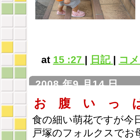
at
15 :27
|
日記
|
コメン
2008 年9 月14 日
お 腹 い っ 
食の細い萌花ですが今
戸塚のフォルクスでお