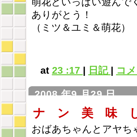
萌花といっぱい遊んで
ありがとう！
（ミツ＆ユミ＆萌花）
at
23 :17
|
日記
|
コメン
2008 年9 月29 日
ナ ン 美 味 
おばあちゃんとアヤち