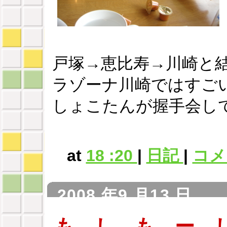
戸塚→恵比寿→川崎と
ラゾーナ川崎ではすご
しょこたんが握手会し
at
18 :20
|
日記
|
コメン
2008 年9 月13 日
も し も ー 