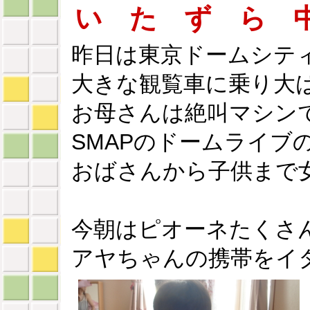
い た ず ら 
昨日は東京ドームシテ
大きな観覧車に乗り大
お母さんは絶叫マシン
SMAPのドームライブ
おばさんから子供まで
今朝はピオーネたくさ
アヤちゃんの携帯をイタ