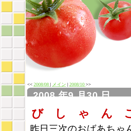
<<
2008/08
|
メイン
|
2008/10
>>
2008 年9 月30 日
び し ゃ ん 
昨日三次のおばあちゃ