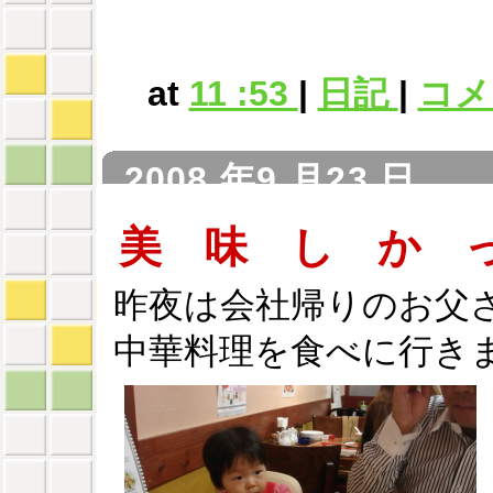
at
11 :53
|
日記
|
コメン
2008 年9 月23 日
美 味 し か 
昨夜は会社帰りのお父
中華料理を食べに行き