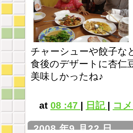
チャーシューや餃子な
食後のデザートに杏仁
美味しかったね♪
at
08 :47
|
日記
|
コメン
2008 年9 月22 日