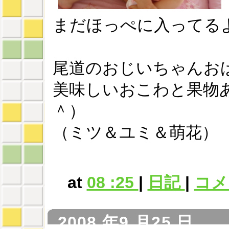
まだほっぺに入ってるよ
尾道のおじいちゃんお
美味しいおこわと果物
＾）
（ミツ＆ユミ＆萌花）
at
08 :25
|
日記
|
コメン
2008 年9 月25 日