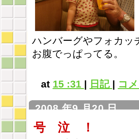
ハンバーグやフォカッ
お腹でっぱってる。
at
15 :31
|
日記
|
コメン
2008 年9 月20 日
号 泣 ！