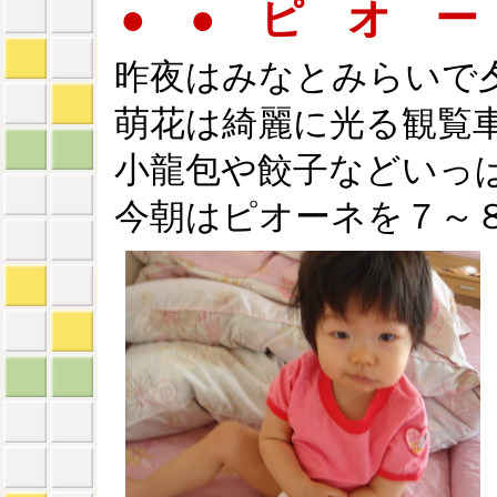
● ● ピ オ ー
昨夜はみなとみらいで
萌花は綺麗に光る観覧
小龍包や餃子などいっ
今朝はピオーネを７～