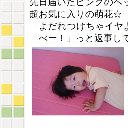
先日届いたピンクのベ
超お気に入りの萌花☆
「よだれつけちゃイヤ
「べー！」っと返事し