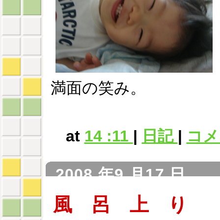
満面の笑み。
at
14 :11
|
日記
|
コメン
2008 年9 月17 日
風 呂 上 り