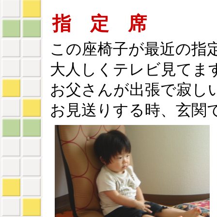
指 定 席
この座椅子が最近の指
大人しくテレビ見てま
お父さんが出張で寂し
お見送りする時、玄関