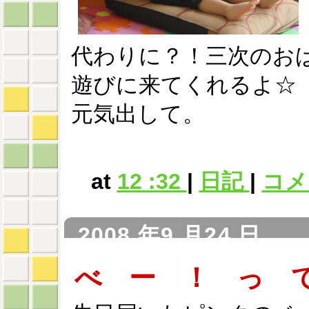
代わりに？！三次のお
遊びに来てくれるよ☆
元気出して。
at
12 :32
|
日記
|
コメン
2008 年9 月24 日
べ ー ！ っ 