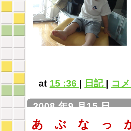
at
15 :36
|
日記
|
コメン
2008 年9 月15 日
あ ぶ な っ 