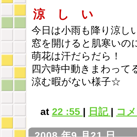
涼 し い
今日は小雨も降り涼し
窓を開けると肌寒いの
萌花は汗だらだら！
四六時中動きまわって
涼む暇がない様子☆
at
22 :55
|
日記
|
コメン
2008 年9 月21 日