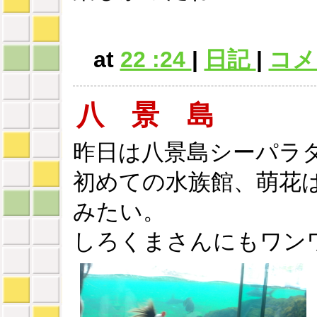
at
22 :24
|
日記
|
コメン
八 景 島
昨日は八景島シーパラ
初めての水族館、萌花
みたい。
しろくまさんにもワン