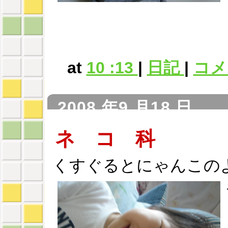
at
10 :13
|
日記
|
コメン
2008 年9 月18 日
ネ コ 科
くすぐるとにゃんこの