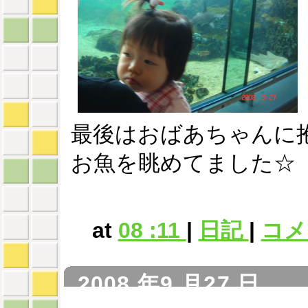
最後はおばあちゃんに
お魚を眺めてました☆
at
08 :11
|
日記
|
コメン
2008 年9 月27 日