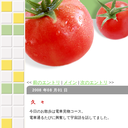
<<
前のエントリ
|
メイン
|
次のエントリ
>>
2008 年08 月01 日
久 々
今日のお散歩は電車見物コース。
電車通るたびに興奮して宇宙語を話してました。