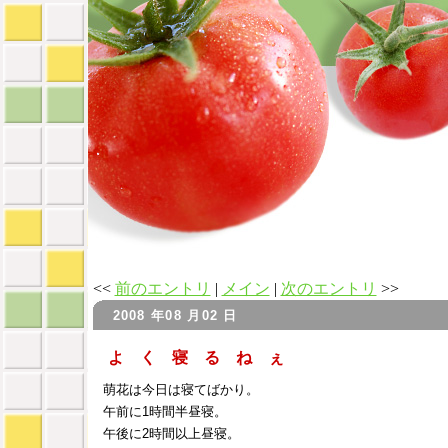
<<
前のエントリ
|
メイン
|
次のエントリ
>>
2008 年08 月02 日
よ く 寝 る ね ぇ
萌花は今日は寝てばかり。
午前に1時間半昼寝。
午後に2時間以上昼寝。