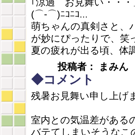
｢涼過 お見舞い・・
(⌒-⌒)ﾆｺﾆｺ...
萌ちゃんの真剣さと、
が妙にぴったりで、笑
夏の疲れが出る頃、体
投稿者： まみん 
◆コメント
残暑お見舞い申し上げ
室内との気温差がある
バテてしまいそうなこ