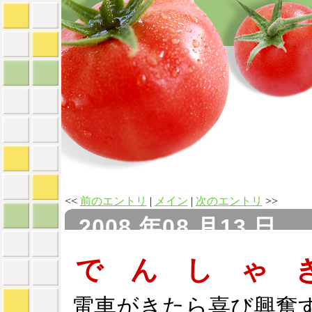
<<
前のエントリ
|
メイン
|
次のエントリ
>>
2008 年08 月13 日
で ん し ゃ 
電車がきたら喜び興奮