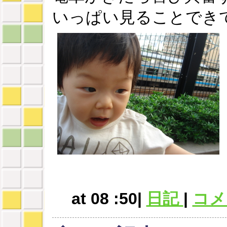
いっぱい見ることでき
at 08 :50|
日記
|
コメン