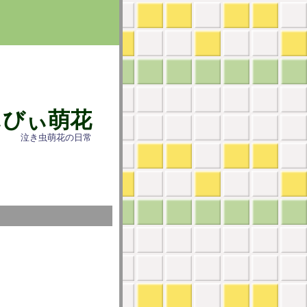
ぃびぃ萌花
泣き虫萌花の日常