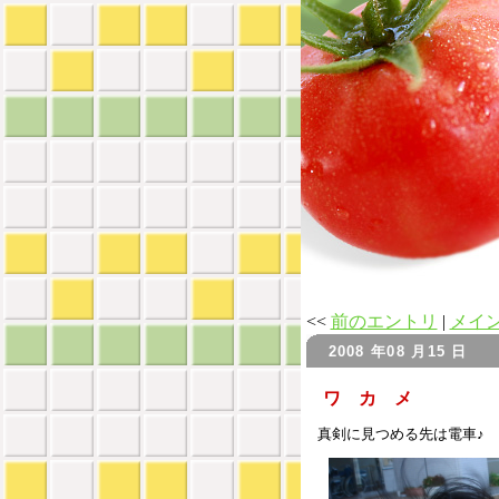
<<
前のエントリ
|
メイ
2008 年08 月15 日
ワ カ メ
真剣に見つめる先は電車♪