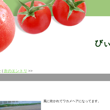
び
ン
|
次のエントリ
>>
風に吹かれてワカメヘアになってます。