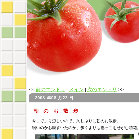
<<
前のエントリ
|
メイン
|
次のエントリ
>>
2008 年08 月22 日
朝 の お 散 歩
今までより涼しいので、久しぶりに朝のお散歩。
眠いのかお腹すいたのか、歩くよりも抱っこをせがむ萌花