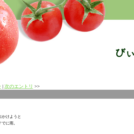
び
ン
|
次のエントリ
>>
出かけようと
すでに雨。