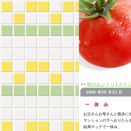
<<
前のエントリ
|
メイ
2008 年08 月23 日
一 休 み
お父さんお母さんと散歩に
マンションの下へおりたら
結局マックで一休み。