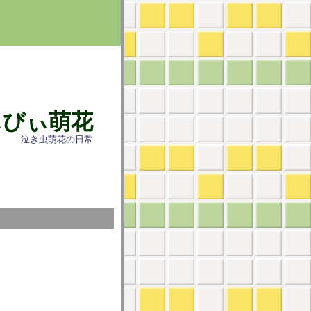
ぃびぃ萌花
泣き虫萌花の日常