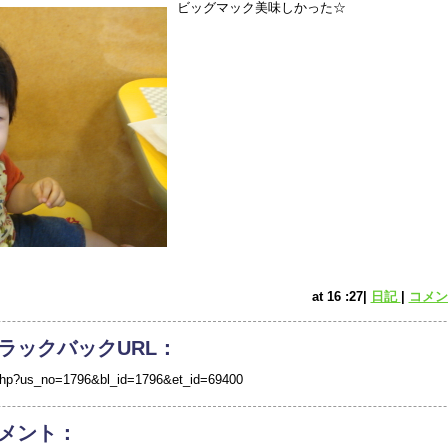
ビッグマック美味しかった☆
at 16 :27|
日記
|
コメント
ラックバックURL：
/tb.php?us_no=1796&bl_id=1796&et_id=69400
メント：