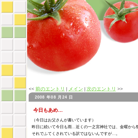
<<
前のエントリ
|
メイン
|
次のエントリ
>>
2008 年08 月24 日
今日もあめ…
（今日はお父さんが書いています）
昨日に続いて今日も雨…近くの一之宮神社では、金曜から
それでふてくされている訳ではないんですが…。