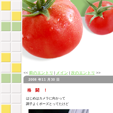
<<
前のエントリ
|
メイン
|
次のエントリ
>>
2008 年11 月30 日
格 闘 ！
はじめはカメラに向かって
調子よくポーズとってたけど