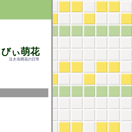
ぃびぃ萌花
泣き虫萌花の日常