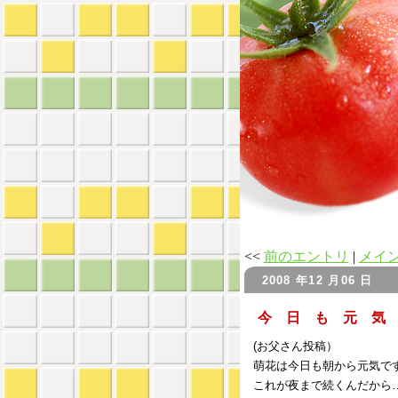
<<
前のエントリ
|
メイ
2008 年12 月06 日
今 日 も 元 気
(お父さん投稿）
萌花は今日も朝から元気で
これが夜まで続くんだから