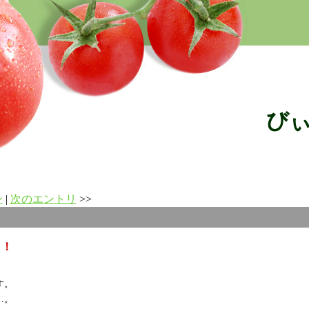
び
ン
|
次のエントリ
>>
 ！
す。
…。