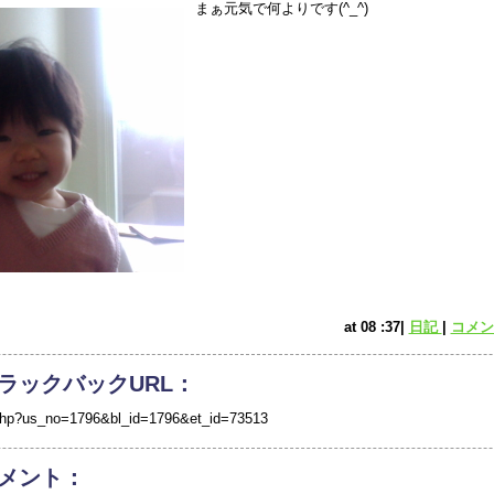
まぁ元気で何よりです(^_^)
at 08 :37|
日記
|
コメント
ラックバックURL：
/tb.php?us_no=1796&bl_id=1796&et_id=73513
メント：