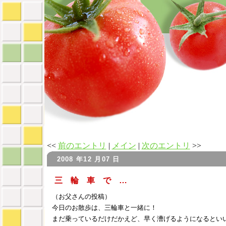
<<
前のエントリ
|
メイン
|
次のエントリ
>>
2008 年12 月07 日
三 輪 車 で …
（お父さんの投稿）
今日のお散歩は、三輪車と一緒に！
まだ乗っているだけだかえど、早く漕げるようになるとい