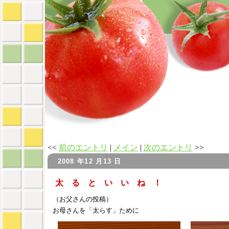
<<
前のエントリ
|
メイン
|
次のエントリ
>>
2008 年12 月13 日
太 る と い い ね ！
（お父さんの投稿）
お母さんを「太らす」ために