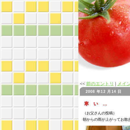
<<
前のエントリ
|
メイ
2008 年12 月14 日
寒 い …
（お父さんの投稿）
朝からの雨が上がってお散