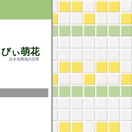
ぃびぃ萌花
泣き虫萌花の日常