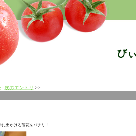
び
ン
|
次のエントリ
>>
歩に出かける萌花をパチリ！