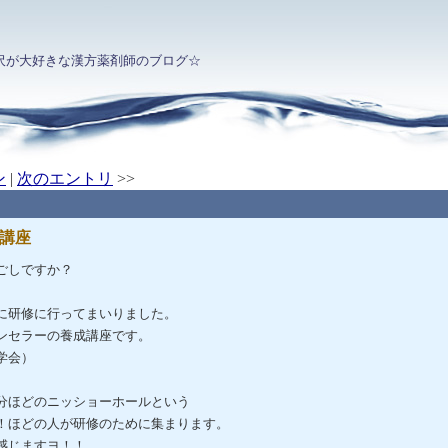
沢が大好きな漢方薬剤師のブログ☆
ン
|
次のエントリ
>>
講座
ごしですか？
に研修に行ってまいりました。
ンセラーの養成講座です。
学会）
分ほどのニッショーホールという
！ほどの人が研修のために集まります。
感じますヨ！！