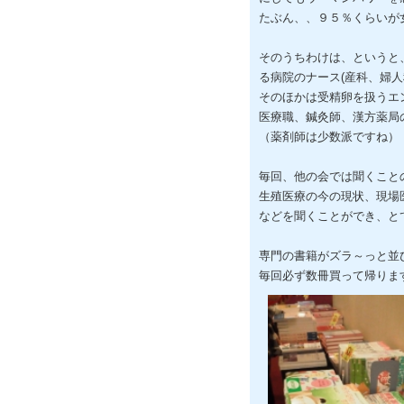
たぶん、、９５％くらいが
そのうちわけは、というと
る病院のナース(産科、婦
そのほかは受精卵を扱うエ
医療職、鍼灸師、漢方薬局
（薬剤師は少数派ですね）
毎回、他の会では聞くこと
生殖医療の今の現状、現場
などを聞くことができ、と
専門の書籍がズラ～っと並
毎回必ず数冊買って帰りま