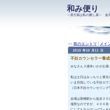
和み便り
～漢方薬は私の癒し薬～ 金
<<
前のエントリ
|
メイ
2010 年10 月11 日
不妊カウンセラー養成
みなさん３連休いかがお過
私は土日はみっちりと東京
いま目指している不妊カウ
（日本不妊カウンセリング
会場は新橋駅から徒歩２０
場所なのですが、４００名
にしてもウーマンパワ～を