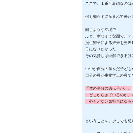
ここで、１番可哀想なのは
何も知らずに産まれて来た
同じような立場で、
ふと、幸せそうな顔で、マ
提供卵子による妊娠を発表
母になりたかった、
その気持ちは理解できるけ
いつか自分の産んだ子ども
自分の母が生物学上の母で
「体の半分の遺伝子が、、
どこからきているのか、
心もとない気持ちになる
ということを、少しでも想