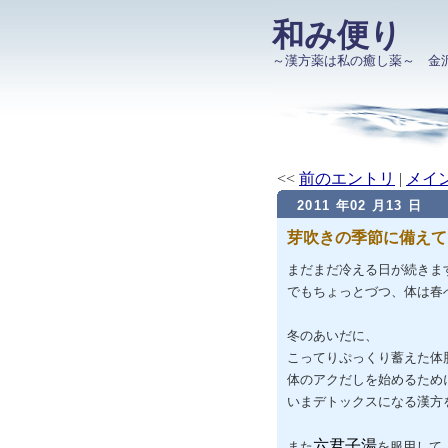
和み便り
～漢方薬は私の癒し薬～ 金
<<
前のエントリ
|
メイ
2011 年02 月13 日
芽吹きの季節に備えて
まだまだ冷える日が続きま
でもちょっとづつ、体は春
冬のあいだに、
こってりぷっくり蓄えた体
体のアクだしを始めるため
いまデトックスになる漢方
六君子湯
また
を服用して