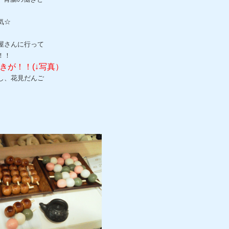
。
気☆
屋さんに行って
！！
きが！！(↓写真）
し、花見だんご