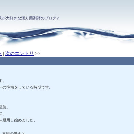
沢が大好きな漢方薬剤師のブログ☆
ン
|
次のエントリ
>>
す。
への準備をしている時期です。
脂肪。
に、
を服用し始めました。
、胃腸の働きと