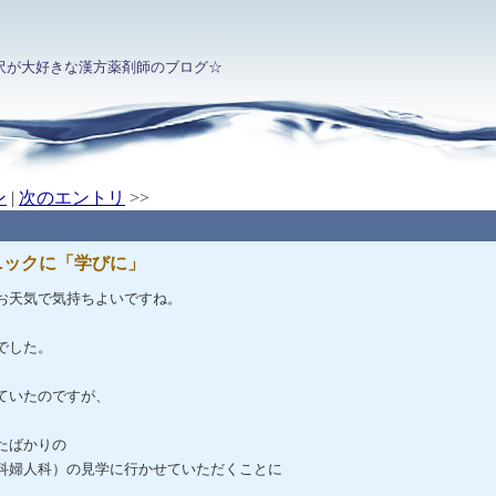
沢が大好きな漢方薬剤師のブログ☆
ン
|
次のエントリ
>>
ニックに「学びに」
お天気で気持ちよいですね。
でした。
ていたのですが、
たばかりの
科婦人科）の見学に行かせていただくことに