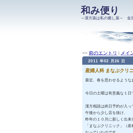
和み便り
～漢方薬は私の癒し薬～ 金
<<
前のエントリ
|
メイ
2011 年02 月26 日
産婦人科 まなぶクリ
最近、春を思わせるような
今日の土曜は有意義な１日
漢方相談は終日予約が入っ
午後から少し店を抜け、
昨年の１０月に新しく出来
「まなぶクリニック」（産
なっていたのです。