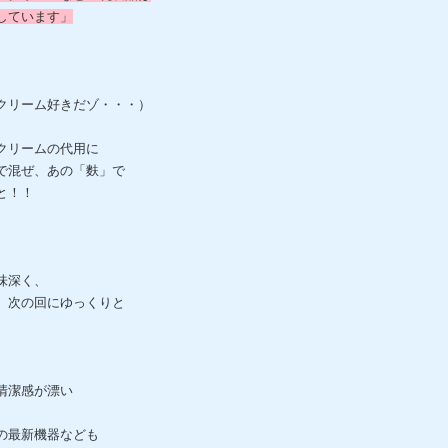
しています」
クリーム好きだゾ・・・）
クリームの代用に
で混ぜ、あの「麩」で
と！！
味深く、
、次の回にゆっくりと
清潔感が漂い
の最新機器なども