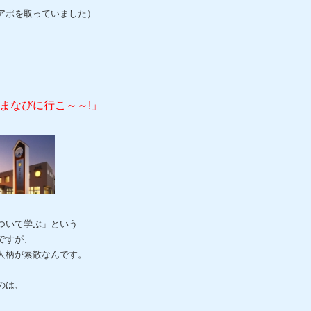
アポを取っていました）
、
、
まなびに行こ～～!」
ついて学ぶ」という
ですが、
人柄が素敵なんです。
のは、