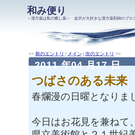
和み便り
～漢方薬は私の癒し薬～ 金沢が大好きな漢方薬剤師のブロ
<<
前のエントリ
|
メイン
|
次のエントリ
>>
2011 年04 月17 日
つばさのある未来
春爛漫の日曜となりま
今日はお花見を兼ねて
県立美術館と２１世紀