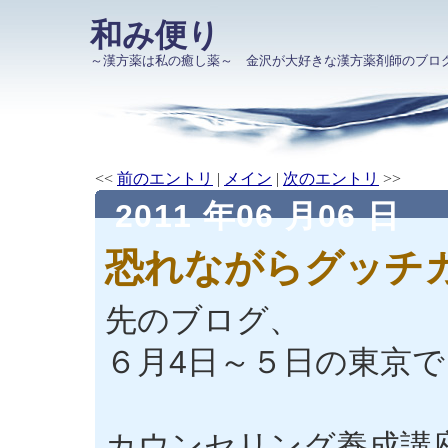
和み便り
～漢方薬は私の癒し薬～ 金沢が大好きな漢方薬剤師のブロ
<<
前のエントリ
|
メイン
|
次のエントリ
>>
2011 年06 月06 日
恐れながらグッチ
先のブログ、
６月4日～５日の東京で
カウンセリング養成講