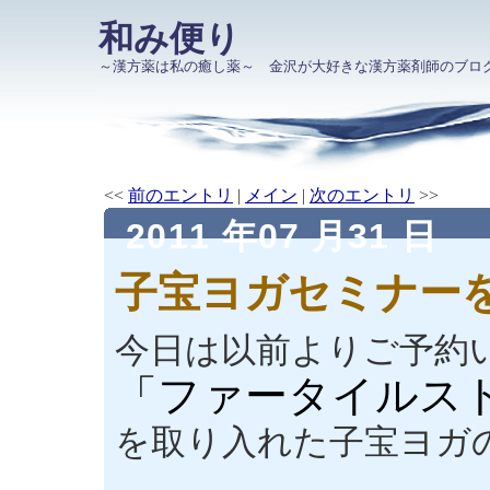
和み便り
～漢方薬は私の癒し薬～ 金沢が大好きな漢方薬剤師のブロ
<<
前のエントリ
|
メイン
|
次のエントリ
>>
2011 年07 月31 日
子宝ヨガセミナー
今日は以前よりご予約
「ファータイルス
を取り入れた子宝ヨガ